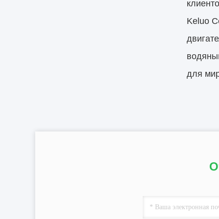
клиенто
Keluo C
двигате
водяным
для ми
О