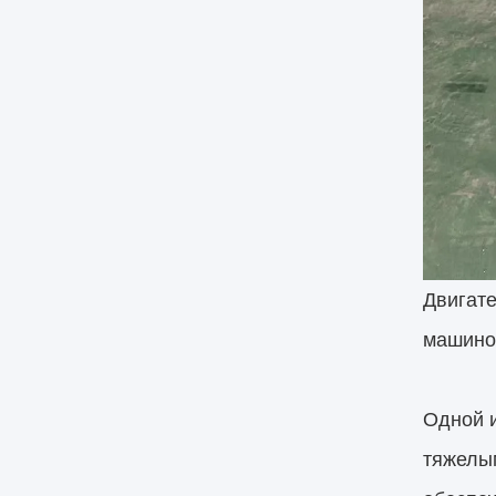
Двигат
машинос
Одной и
тяжелы