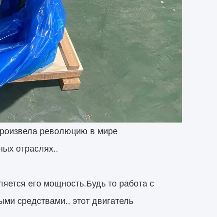
произвела революцию в мире
ых отраслях..
яется его мощность.Будь то работа с
и средствами., этот двигатель