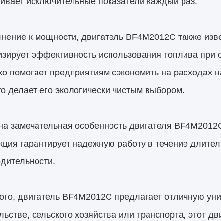
ивает исключительные показатели каждый раз.
лнение к мощности, двигатель BF4M2012C также изв
изирует эффективность использования топлива при
ко помогает предприятиям сэкономить на расходах н
то делает его экологически чистым выбором.
а замечательная особенность двигателя BF4M2012C 
кция гарантирует надежную работу в течение длите
дительности.
ого, двигатель BF4M2012C предлагает отличную уни
льстве, сельского хозяйства или транспорта, этот д