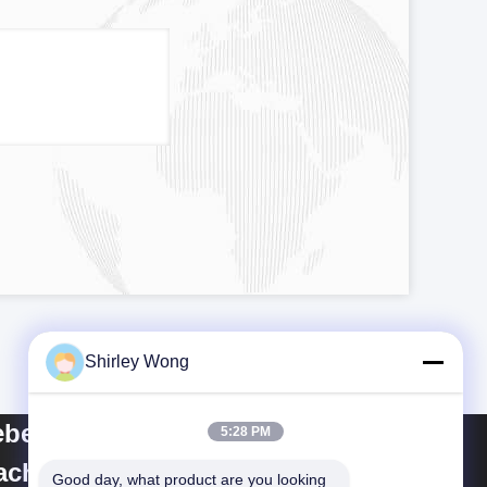
Shirley Wong
bei Keluo Construction
5:28 PM
chinery Co., Ltd.
Good day, what product are you looking 