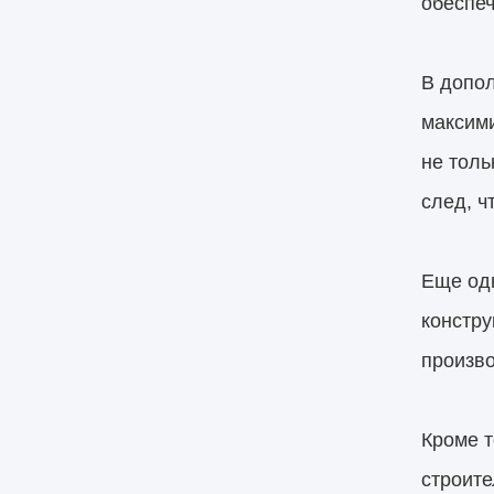
обеспеч
В допо
максим
не толь
след, ч
Еще одн
констру
произво
Кроме т
строите