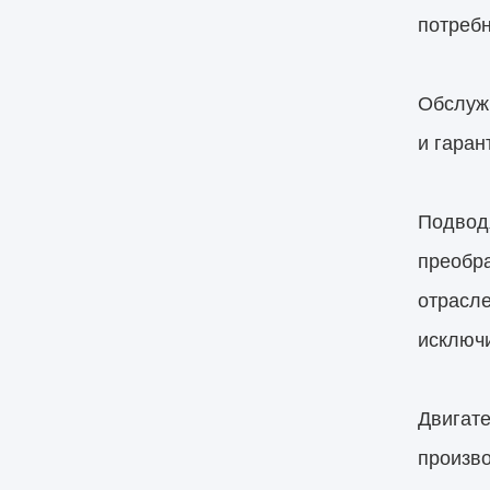
потребн
Обслуж
и гаран
Подводя
преобр
отрасл
исключи
Двигате
произво