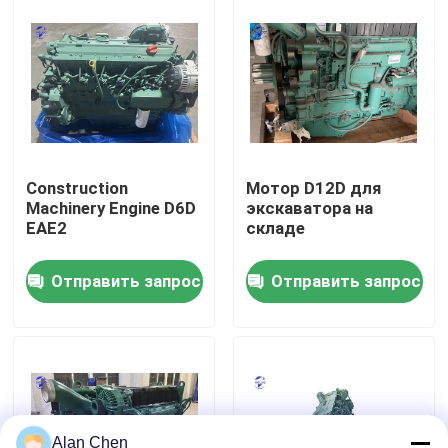
Наша фабрика
контроль качества
контактные данные
Construction
Мотор D12D для
Machinery Engine D6D
экскаватора на
EAE2
складе
Отправить запрос
Отправить запрос
Отправить запрос
Двигатель Deutz
Двигатель
Cummins Engine
Alan Chen