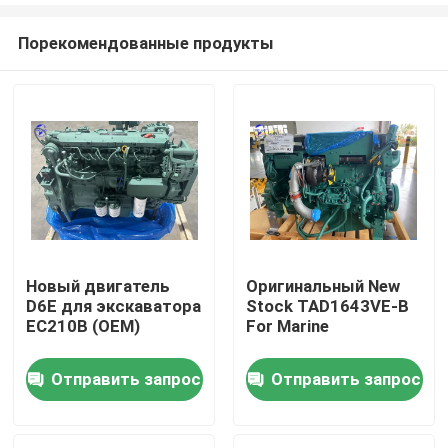
Порекомендованные продукты
Новый двигатель
Оригинальный New
D6E для экскаватора
Stock TAD1643VE-B
Главная страница
EC210B (OEM)
For Marine
Отправить запрос
Отправить запрос
Продукция
О Компании