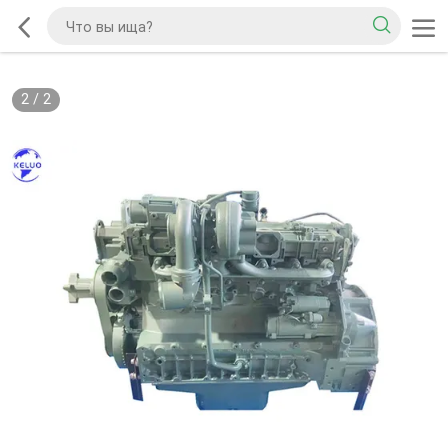
2
/
2