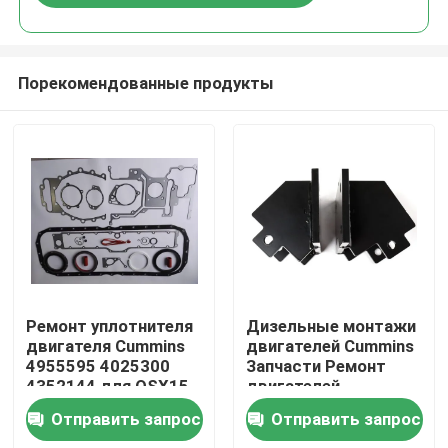
Порекомендованные продукты
Главная страница
Ремонт уплотнителя
Дизельные монтажи
двигателя Cummins
двигателей Cummins
4955595 4025300
Запчасти Ремонт
Продукция
4352144 для QSX15
двигателей
ISX15
Отправить запрос
Отправить запрос
О Компании