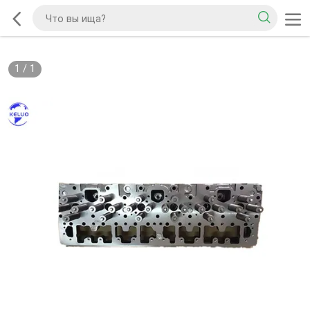
1
/
1