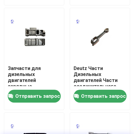
Наша фабрика
контроль качества
контактные данные
Запчасти для
Deutz Части
Отправить запрос
дизельных
Дизельных
двигателей
двигателей Части
зарядные
соединительного
воздушные трубы
прутка для
Двигатель Deutz
Отправить запрос
Отправить запрос
04288250 для
стандартных
двигателей Deutz
применений
Двигатель
Cummins Engine