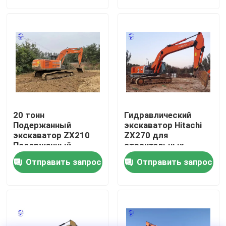
Наша фабрика
контроль качества
контактные данные
20 тонн
Гидравлический
Отправить запрос
Подержанный
экскаватор Hitachi
экскаватор ZX210
ZX270 для
Подержанный
строительных
экскаватор Hitachi
проектов
Двигатель Deutz
Отправить запрос
Отправить запрос
Гидравлический
привод
Двигатель
Cummins Engine