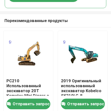
Порекомендованные продукты
Главная страница
PC210
2019 Оригинальный
Использованный
использованный
экскаватор 20T
экскаватор Kobelco
Продукция
Komatsu Mini Digger с
SK210LC-8
двигателем Cummins
Отправить запрос
Отправить запрос
О Компании