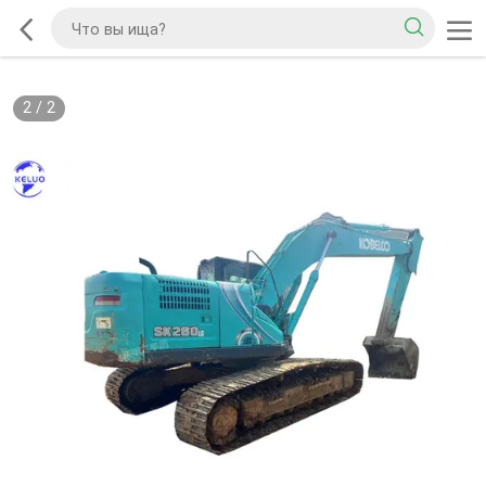
2
/
2