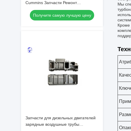
Cummins Запчасти Ремонт
Мы спе
двигателей
турбон
исполь
Получите самую лучшую цену
систем
Кроме 
компле
поддер
Техн
Атриб
Каче
Ключ
Прим
Разм
Запчасти для дизельных двигателей
зарядные воздушные трубы
Опак
04288250 для двигателей Deutz