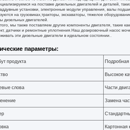
циализируемся на поставке дизельных двигателей и деталей, таки
аддувные установки, электронные модули управления, валы подшип
зуются на грузовиках,тракторы, экскаваторы, тяжелое оборудован
ы дизельных двигателей.
того, мы также поставляем другие компоненты двигателя, такие ка
кт, датчики и ремонтные уплотнения.Наш дозировочный насос моч
живать эти дизельные двигатели в идеальном состоянии..
ические параметры:
ут продукта
Подробная
ство
Высокое ка
евые слова
Части двиг
енение
Замена час
ер
Стандартн
овка
Картонная 