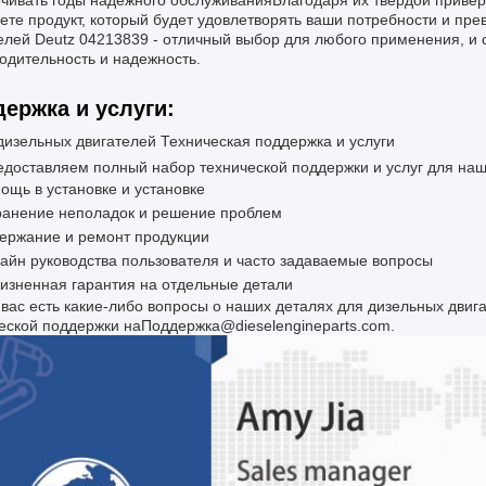
чивать годы надежного обслуживанияБлагодаря их твердой приверж
ете продукт, который будет удовлетворять ваши потребности и пр
елей Deutz 04213839 - отличный выбор для любого применения, и
одительность и надежность.
ержка и услуги:
дизельных двигателей Техническая поддержка и услуги
доставляем полный набор технической поддержки и услуг для наших 
ощь в установке и установке
ранение неполадок и решение проблем
ержание и ремонт продукции
айн руководства пользователя и часто задаваемые вопросы
изненная гарантия на отдельные детали
 вас есть какие-либо вопросы о наших деталях для дизельных двиг
еской поддержки на
Поддержка@dieselengineparts.com
.