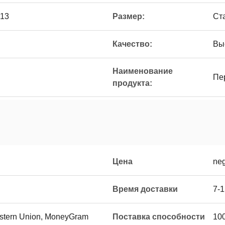
013
Размер:
Ст
Качество:
Вы
Наименование
Пе
продукта:
Цена
neg
Время доставки
7-1
Western Union, MoneyGram
Поставка способности
100