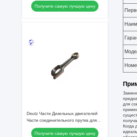
Получите самую лучшую цену
Перв
Наим
Гара
Моде
Номе
При
Заменн
предна
для со
примен
Deutz Части Дизельных двигателей
сущест
Части соединительного прутка для
получа
Когда 
стандартных применений
идеаль
Получите самую лучшую цену