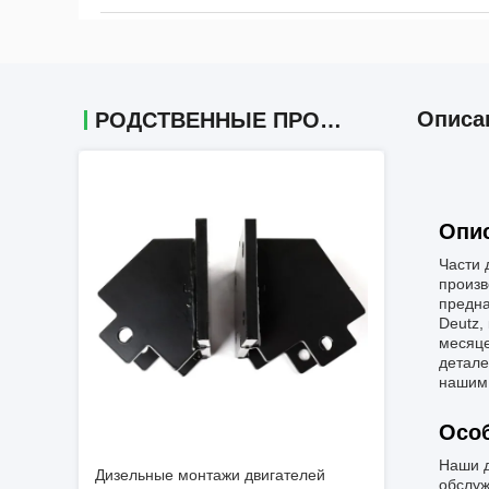
Описа
РОДСТВЕННЫЕ ПРОДУКТЫ
Опис
Части 
произв
предна
Deutz,
месяце
детале
нашим 
Особ
Наши д
Дизельные монтажи двигателей
обслуж