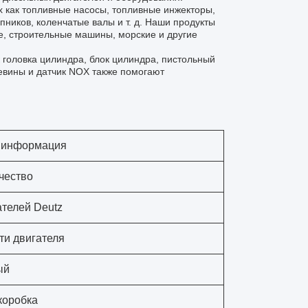
х как топливные насосы, топливные инжекторы,
ников, коленчатые валы и т. д. Наши продукты
ие, строительные машины, морские и другие
к головка цилиндра, блок цилиндра, пистольный
евины и датчик NOX также помогают
 информация
чество
ателей Deutz
ти двигателя
ый
коробка