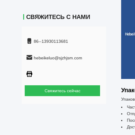
СВЯЖИТЕСЬ С НАМИ
86--13930113681
hebeikeluo@sjzhjsm.com
Упак
Свяжитесь сейчас
Упаков
Час
Отп
Пос
Дос