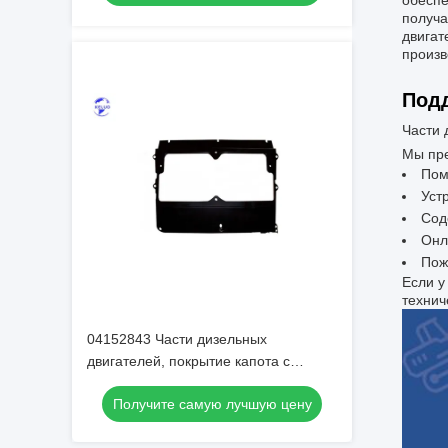
обеспе
получа
двигат
произв
Подд
Части 
Мы пре
Пом
Уст
Сод
Онл
Пож
Если у
технич
04152843 Части дизельных
двигателей, покрытие капота с
удобной упаковкой в картонную
Получите самую лучшую цену
коробку