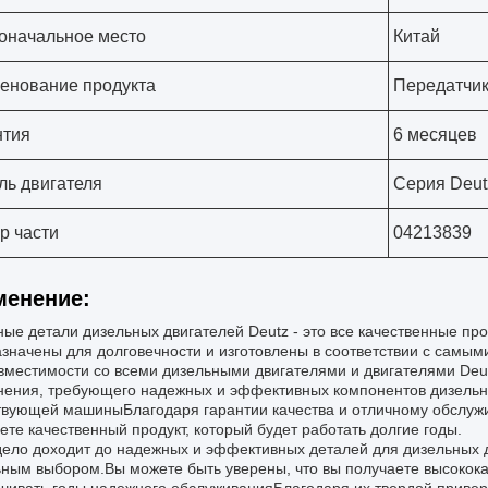
оначальное место
Китай
енование продукта
Передатчик
нтия
6 месяцев
ль двигателя
Серия Deut
р части
04213839
менение:
ые детали дизельных двигателей Deutz - это все качественные про
значены для долговечности и изготовлены в соответствии с самы
вместимости со всеми дизельными двигателями и двигателями Deut
ения, требующего надежных и эффективных компонентов дизельног
вующей машиныБлагодаря гарантии качества и отличному обслужи
ете качественный продукт, который будет работать долгие годы.
дело доходит до надежных и эффективных деталей для дизельных 
ным выбором.Вы можете быть уверены, что вы получаете высокока